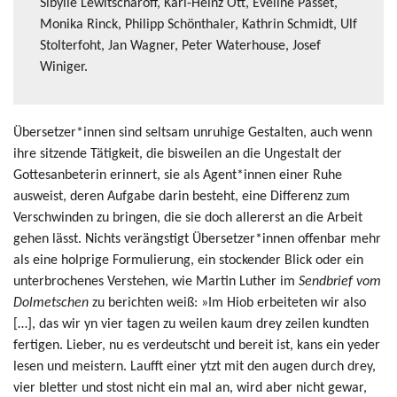
Sibylle Lewitscharoff, Karl-Heinz Ott, Eveline Passet,
Monika Rinck, Philipp Schönthaler, Kathrin Schmidt, Ulf
Stolterfoht, Jan Wagner, Peter Waterhouse, Josef
Winiger.
Übersetzer*innen sind seltsam unruhige Gestalten, auch wenn
ihre sitzende Tätigkeit, die bisweilen an die Ungestalt der
Gottesanbeterin erinnert, sie als Agent*innen einer Ruhe
ausweist, deren Aufgabe darin besteht, eine Differenz zum
Verschwinden zu bringen, die sie doch allererst an die Arbeit
gehen lässt. Nichts verängstigt Übersetzer*innen offenbar mehr
als eine holprige Formulierung, ein stockender Blick oder ein
unterbrochenes Verstehen, wie Martin Luther im
Sendbrief vom
Dolmetschen
zu berichten weiß: »Im Hiob erbeiteten wir also
[…], das wir yn vier tagen zu weilen kaum drey zeilen kundten
fertigen. Lieber, nu es verdeutscht und bereit ist, kans ein yeder
lesen und meistern. Laufft einer ytzt mit den augen durch drey,
vier bletter und stost nicht ein mal an, wird aber nicht gewar,